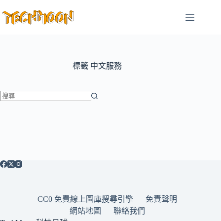
跳
至
主
要
內
容
標籤
中文服務
找
不
到
符
合
條
件
的
CC0 免費線上圖庫搜尋引擎
免責聲明
結
網站地圖
聯絡我們
果