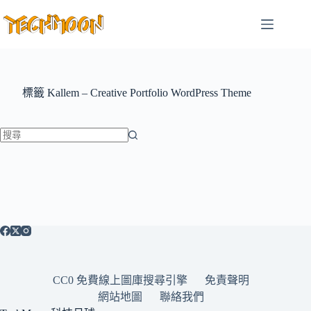
跳
至
主
要
內
容
標籤
Kallem – Creative Portfolio WordPress Theme
找
不
到
符
合
條
件
的
CC0 免費線上圖庫搜尋引擎
免責聲明
結
網站地圖
聯絡我們
果