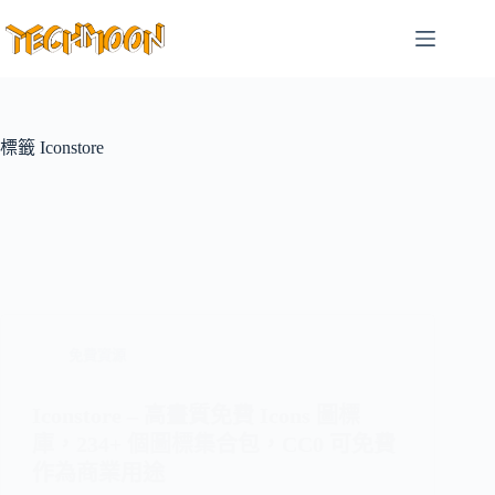
跳
至
主
要
內
容
標籤
Iconstore
免費資源
Iconstore – 高畫質免費 Icons 圖標
庫，234+ 個圖標集合包，CC0 可免費
作為商業用途