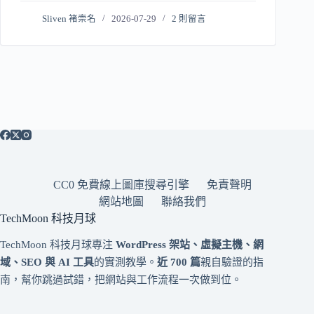
Sliven 褚崇名
2026-07-29
2 則留言
CC0 免費線上圖庫搜尋引擎
免責聲明
網站地圖
聯絡我們
TechMoon 科技月球
TechMoon 科技月球專注
WordPress 架站、虛擬主機、網
域、SEO 與 AI 工具
的實測教學。
近 700 篇
親自驗證的指
南，幫你跳過試錯，把網站與工作流程一次做到位。