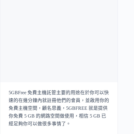
5GBFree 免費主機託管主要的用途在於你可以快
速的在幾分鐘內就註冊他們的會員，並啟用你的
免費主機空間，顧名思義，5GBFREE 就是提供
你免費 5 GB 的網路空間做使用，相信 5 GB 已
經足夠你可以做很多事情了。