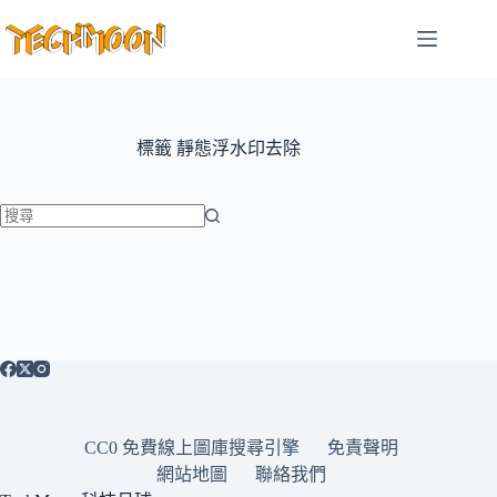
跳
至
主
要
內
容
標籤
靜態浮水印去除
找
不
到
符
合
條
件
的
CC0 免費線上圖庫搜尋引擎
免責聲明
結
網站地圖
聯絡我們
果