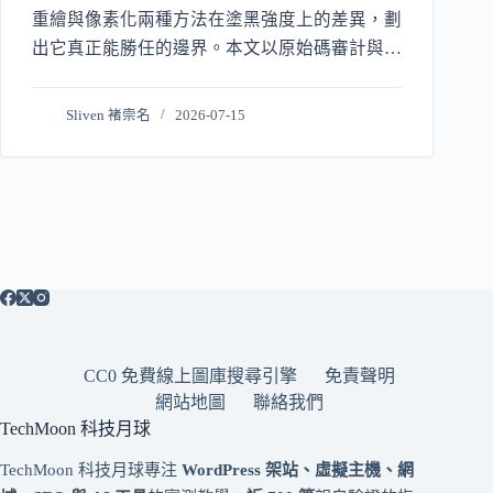
重繪與像素化兩種方法在塗黑強度上的差異，劃
出它真正能勝任的邊界。本文以原始碼審計與示
範站實測對照官方的合規與永久移除訴求。
Sliven 褚崇名
2026-07-15
CC0 免費線上圖庫搜尋引擎
免責聲明
網站地圖
聯絡我們
TechMoon 科技月球
TechMoon 科技月球專注
WordPress 架站、虛擬主機、網