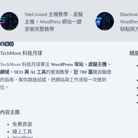
SiteGround 主機教學 – 虛擬
Blueho
主機 + WordPress 網站一鍵
WordP
安裝完整教學
缺點與
TechMoon 科技月球
精
TechMoon 科技月球專注
WordPress 架站、虛擬主機、
網域、SEO 與 AI 工具
的實測教學。
近 700 篇
親自驗證
的指南，幫你跳過試錯，把網站與工作流程一次做到
位。
內容主題
免費資源
線上工具
WordPress