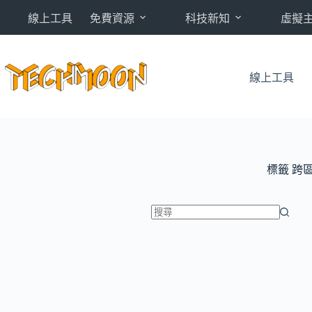
跳
線上工具
免費資源
科技新知
虛擬
至
主
要
內
線上工具
容
標籤
跨
找
不
到
符
合
條