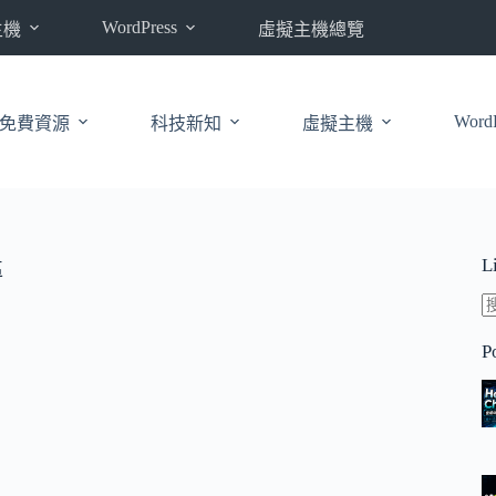
WordPress
主機
虛擬主機總覽
WordP
免費資源
科技新知
虛擬主機
L
區
P