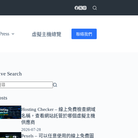
ress
聯絡我們
虛擬主機總覽
ive Search
找
osts
不
到
Hosting Checker – 線上免費檢查網域
符
名稱，查看網站託管於哪個虛擬主機
合
供應商
條
2026-07-28
Pexels – 可以任意使用的線上免費圖
件