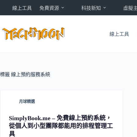
跳
線上工具
免費資源
科技新知
虛擬
至
主
要
內
線上工具
容
標籤
線上預約服務系統
月球精選
SimplyBook.me – 免費線上預約系統，
從個人到小型團隊都能用的排程管理工
具