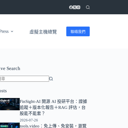
ress
聯絡我們
虛擬主機總覽
ive Search
找
osts
不
到
FinSight-AI 開源 AI 投研平台：證據
符
追蹤＋版本化報告＋RAG 評估，台
合
股能不能套？
條
2026-07-26
tools.video：免上傳、免安裝，瀏覽
件