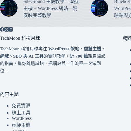
SiteGround 主機教學 – 虛擬
Blueho
主機 + WordPress 網站一鍵
WordP
安裝完整教學
缺點與
TechMoon 科技月球
精
TechMoon 科技月球專注
WordPress 架站、虛擬主機、
網域、SEO 與 AI 工具
的實測教學。
近 700 篇
親自驗證
的指南，幫你跳過試錯，把網站與工作流程一次做到
位。
內容主題
免費資源
線上工具
WordPress
虛擬主機