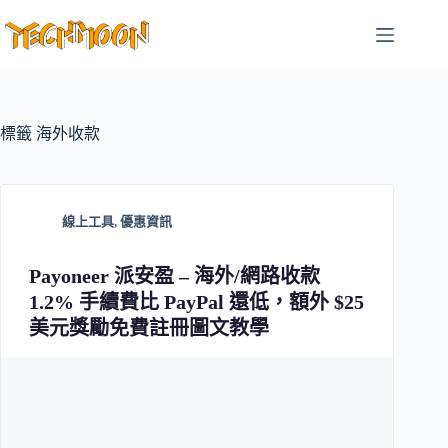
跳
至
主
要
內
容
標籤
海外收款
線上工具
,
優惠資訊
Payoneer 派安盈 – 海外/網路收款
1.2% 手續費比 PayPal 還低，額外 $25
美元獎勵免費註冊圖文教學