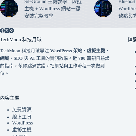
SiteGround 主機教學 – 虛擬
Blueho
主機 + WordPress 網站一鍵
WordP
安裝完整教學
缺點與
TechMoon 科技月球
精
TechMoon 科技月球專注
WordPress 架站、虛擬主機、
網域、SEO 與 AI 工具
的實測教學。
近 700 篇
親自驗證
的指南，幫你跳過試錯，把網站與工作流程一次做到
位。
內容主題
免費資源
線上工具
WordPress
虛擬主機