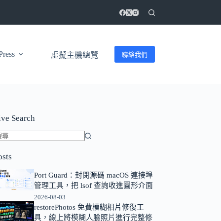
ress
聯絡我們
虛擬主機總覽
ive Search
找
osts
不
到
Port Guard：封閉源碼 macOS 連接埠
符
管理工具，把 lsof 查詢收進圖形介面
合
2026-08-03
條
restorePhotos 免費模糊相片修復工
具，線上將模糊人臉照片進行完整修
件