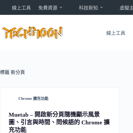
跳
線上工具
免費資源
科技新知
虛擬
至
主
要
內
線上工具
容
標籤
新分頁
Chrome 擴充功能
Muetab – 開啟新分頁隨機顯示風景
圖、引言與時間、問候語的 Chrome 擴
充功能