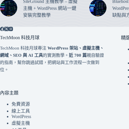
SiteGround 主機教學 – 虛擬
Blueho
主機 + WordPress 網站一鍵
WordP
安裝完整教學
缺點與
TechMoon 科技月球
精
TechMoon 科技月球專注
WordPress 架站、虛擬主機、
網域、SEO 與 AI 工具
的實測教學。
近 700 篇
親自驗證
的指南，幫你跳過試錯，把網站與工作流程一次做到
位。
內容主題
免費資源
線上工具
WordPress
虛擬主機