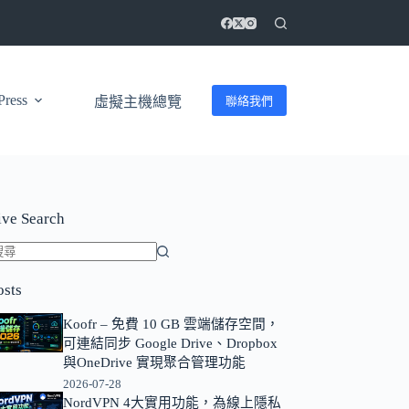
ress
聯絡我們
虛擬主機總覽
ive Search
找
osts
不
到
Koofr – 免費 10 GB 雲端儲存空間，
符
可連結同步 Google Drive、Dropbox
合
與OneDrive 實現聚合管理功能
條
2026-07-28
NordVPN 4大實用功能，為線上隱私
件