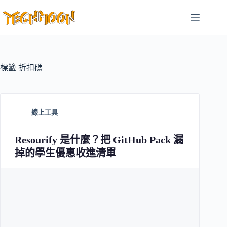
跳
至
主
要
內
容
標籤
折扣碼
線上工具
Resourify 是什麼？把 GitHub Pack 漏
掉的學生優惠收進清單