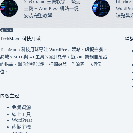
SiteGround 主機教學 – 虛擬
Blueho
主機 + WordPress 網站一鍵
WordP
安裝完整教學
缺點與
TechMoon 科技月球
精
TechMoon 科技月球專注
WordPress 架站、虛擬主機、
網域、SEO 與 AI 工具
的實測教學。
近 700 篇
親自驗證
的指南，幫你跳過試錯，把網站與工作流程一次做到
位。
內容主題
免費資源
線上工具
WordPress
虛擬主機