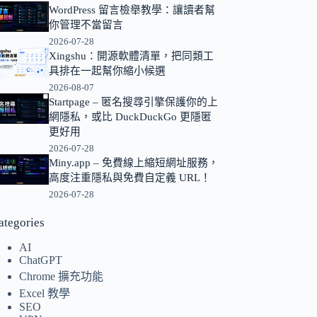
WordPress 留言檢舉教學：讓讀者幫
的
你管理不當留言
結
2026-07-28
果
Xingshu：開源軟體清單，把同類工
具排在一起幫你縮小候選
2026-08-07
Startpage – 匿名搜尋引擎保護你的上
網隱私，或比 DuckDuckGo 更隱匿
更好用
2026-07-28
Miny.app – 免費線上縮短網址服務，
高度注重隱私與免費自定義 URL！
2026-07-28
ategories
AI
ChatGPT
Chrome 擴充功能
Excel 教學
SEO