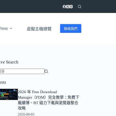
ress
聯絡我們
虛擬主機總覽
ive Search
找
osts
不
到
2026 年 Free Download
符
Manager（FDM）完全教學：免費下
合
載續傳、BT 磁力下載與瀏覽器整合
條
攻略
件
2026-08-05