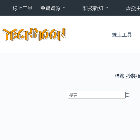
跳
線上工具
免費資源
科技新知
虛擬
至
主
要
內
線上工具
容
標籤
抄襲
找
不
到
符
合
條