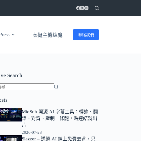
ress
聯絡我們
虛擬主機總覽
ive Search
找
osts
不
到
MioSub 開源 AI 字幕工具：轉錄、翻
符
譯、對齊、壓制一條龍，貼連結就出
合
片
條
2026-07-23
Slazzer – 透過 AI 線上免費去背，只
件