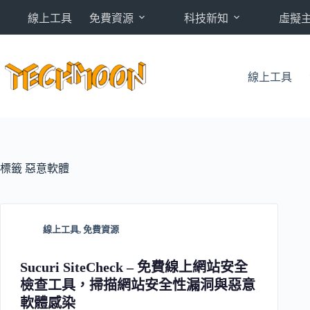
跳
線上工具
免費資源
科技新知
虛擬
至
主
要
內
線上工具
容
標籤
惡意軟體
線上工具
,
免費資源
Sucuri SiteCheck – 免費線上網站安全
檢查工具，掃描網站安全性漏洞與惡意
軟體感染