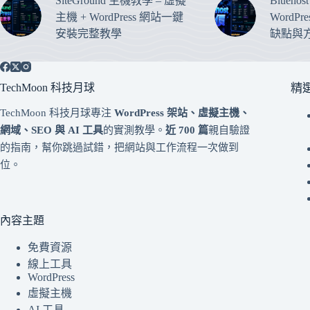
SiteGround 主機教學 – 虛擬
Blueho
主機 + WordPress 網站一鍵
WordP
安裝完整教學
缺點與
TechMoon 科技月球
精
TechMoon 科技月球專注
WordPress 架站、虛擬主機、
網域、SEO 與 AI 工具
的實測教學。
近 700 篇
親自驗證
的指南，幫你跳過試錯，把網站與工作流程一次做到
位。
內容主題
免費資源
線上工具
WordPress
虛擬主機
AI 工具