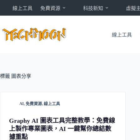
跳
線上工具
免費資源
科技新知
虛擬
至
主
要
內
線上工具
容
標籤
圖表分享
AI
,
免費資源
,
線上工具
Graphy AI 圖表工具完整教學：免費線
上製作專業圖表，AI 一鍵幫你總結數
據重點