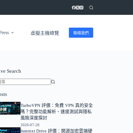
ress
聯絡我們
虛擬主機總覽
ive Search
找
osts
不
到
TurboVPN 評價：免費 VPN 真的安全
符
嗎？完整功能解析、速度測試與隱私
合
風險深度探討
條
2026-07-28
Internxt Drive 評價：開源加密雲端硬
件