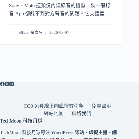
Sony、Moto 這類沒內建錄音的機型，裝一般錄
音 App 卻錄不到對方聲音的問題。它支援藍牙
耳機、自動錄音與排除規則，錄音檔可選 Opus
或 AAC 存在本機。代價是未 Root 設備每次重
Sliven 褚崇名
2026-08-07
啟都要重新激活 Shizuku，且只錄電信通話、不
處理 VoIP，適合熟悉 ADB 且有雙向錄音剛需的
人。
CC0 免費線上圖庫搜尋引擎
免責聲明
網站地圖
聯絡我們
TechMoon 科技月球
TechMoon 科技月球專注
WordPress 架站、虛擬主機、網