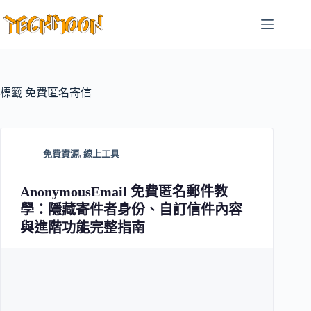
跳
至
主
要
內
容
標籤
免費匿名寄信
免費資源
,
線上工具
AnonymousEmail 免費匿名郵件教
學：隱藏寄件者身份、自訂信件內容
與進階功能完整指南