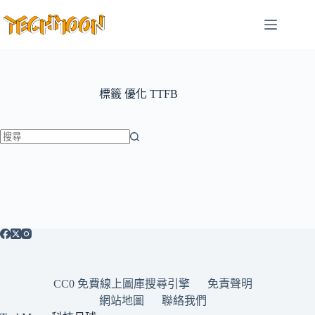
跳
至
主
要
內
容
標籤
優化 TTFB
找
不
到
符
合
條
件
的
CC0 免費線上圖庫搜尋引擎
免責聲明
結
網站地圖
聯絡我們
果