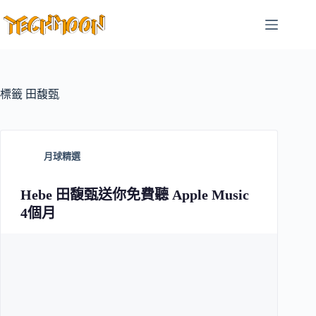
跳
至
主
要
內
容
標籤
田馥甄
月球精選
Hebe 田馥甄送你免費聽 Apple Music
4個月