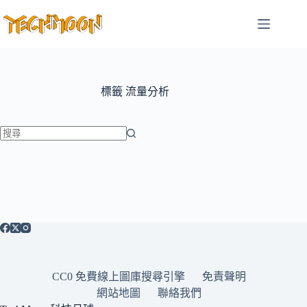
跳
至
主
要
內
容
標籤
流量分析
找
不
到
符
合
條
件
的
CC0 免費線上圖庫搜尋引擎
免責聲明
結
網站地圖
聯絡我們
果