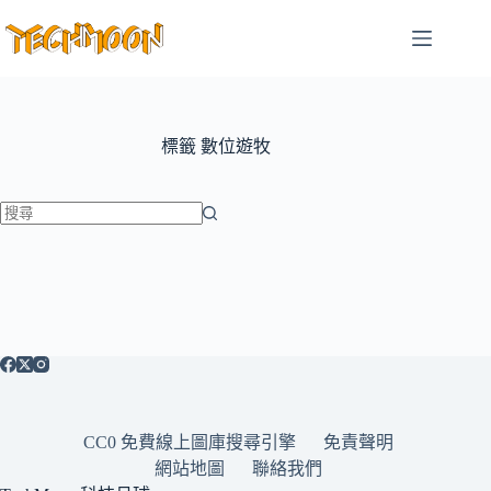
跳
至
主
要
內
容
標籤
數位遊牧
找
不
到
符
合
條
件
的
CC0 免費線上圖庫搜尋引擎
免責聲明
結
網站地圖
聯絡我們
果