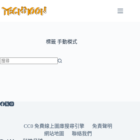
跳
至
主
要
內
容
標籤
手動模式
找
不
到
符
合
條
件
的
CC0 免費線上圖庫搜尋引擎
免責聲明
結
網站地圖
聯絡我們
果