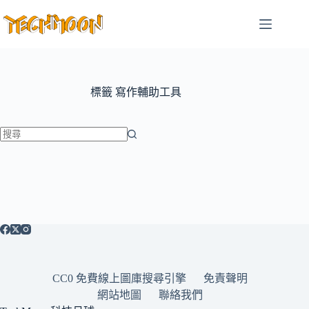
跳
至
主
要
內
容
標籤
寫作輔助工具
找
不
到
符
合
條
件
的
CC0 免費線上圖庫搜尋引擎
免責聲明
結
網站地圖
聯絡我們
果