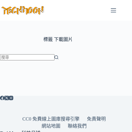
跳
至
主
要
內
容
標籤
下載圖片
找
不
到
符
合
條
件
的
CC0 免費線上圖庫搜尋引擎
免責聲明
結
網站地圖
聯絡我們
果