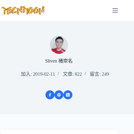
跳
至
主
要
內
容
Sliven 褚崇名
加入: 2019-02-11
文章: 822
留言: 249