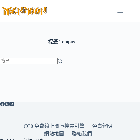
跳
至
主
要
內
容
標籤
Tempus
找
不
到
符
合
條
件
的
CC0 免費線上圖庫搜尋引擎
免責聲明
結
網站地圖
聯絡我們
果