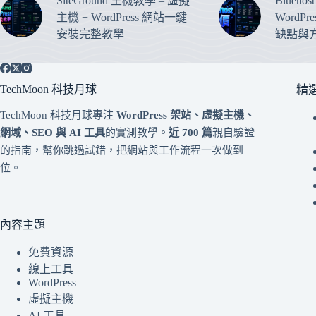
SiteGround 主機教學 – 虛擬
Blueho
主機 + WordPress 網站一鍵
WordP
安裝完整教學
缺點與
TechMoon 科技月球
精
TechMoon 科技月球專注
WordPress 架站、虛擬主機、
網域、SEO 與 AI 工具
的實測教學。
近 700 篇
親自驗證
的指南，幫你跳過試錯，把網站與工作流程一次做到
位。
內容主題
免費資源
線上工具
WordPress
虛擬主機
AI 工具