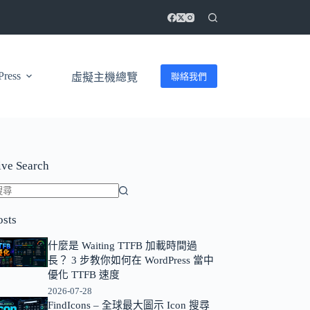
ress
聯絡我們
虛擬主機總覽
ive Search
找
osts
不
到
什麼是 Waiting TTFB 加載時間過
符
長？ 3 步教你如何在 WordPress 當中
合
優化 TTFB 速度
條
2026-07-28
FindIcons – 全球最大圖示 Icon 搜尋
件