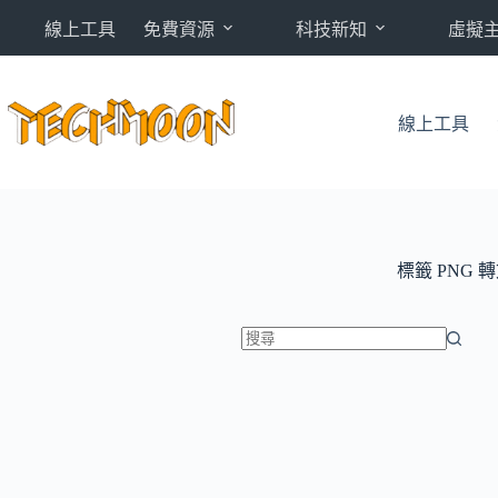
跳
線上工具
免費資源
科技新知
虛擬
至
主
要
內
線上工具
容
標籤
PNG 
找
不
到
符
合
條