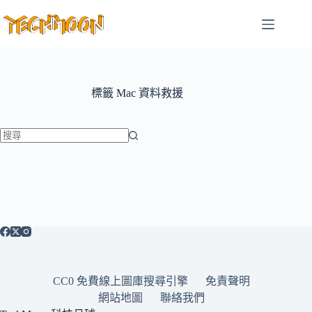
跳
至
主
要
內
容
標籤
Mac 資料救援
找
不
到
符
合
條
件
的
CC0 免費線上圖庫搜尋引擎
免責聲明
結
網站地圖
聯絡我們
果