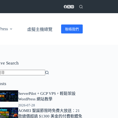
ress
聯絡我們
虛擬主機總覽
ive Search
找
osts
不
到
ServerPilot + GCP VPS，輕鬆架設
符
WordPress 網站教學
合
2026-07-28
條
AOMEI 聖誕節限時免費大放送：21
款總價超過 $1300 美金的付費軟體免
件