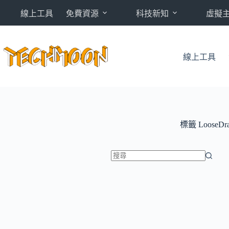
跳
線上工具
免費資源
科技新知
虛擬
至
主
要
內
線上工具
容
標籤
LooseDr
找
不
到
符
合
條