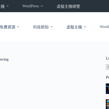
WordPress
主機
虛擬主機總覽
WordP
免費資源
科技新知
虛擬主機
L
awing
P