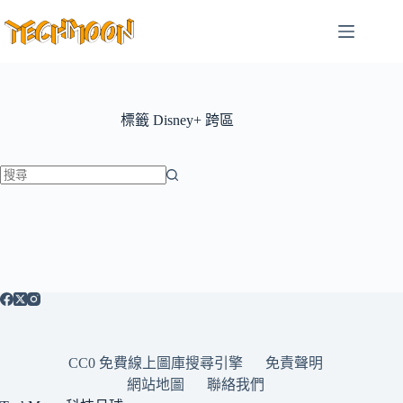
跳
至
主
要
內
容
標籤
Disney+ 跨區
找
不
到
符
合
條
件
的
CC0 免費線上圖庫搜尋引擎
免責聲明
結
網站地圖
聯絡我們
果