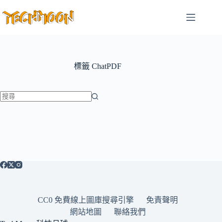
跳
至
主
要
內
容
標籤
ChatPDF
找
不
到
符
合
條
件
的
CC0 免費線上圖庫搜尋引擎
免責聲明
結
網站地圖
聯絡我們
果