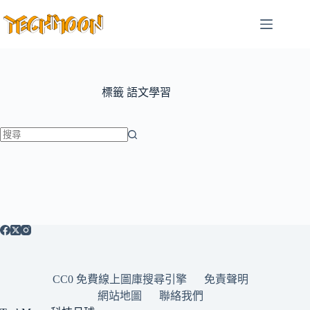
跳
至
主
要
內
容
標籤
語文學習
找
不
到
符
合
條
件
的
CC0 免費線上圖庫搜尋引擎
免責聲明
結
網站地圖
聯絡我們
果