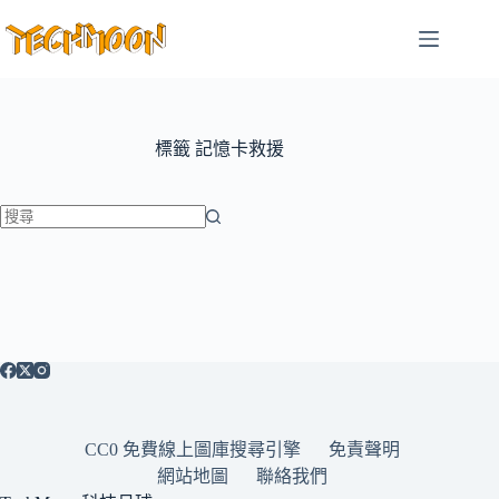
跳
至
主
要
內
容
標籤
記憶卡救援
找
不
到
符
合
條
件
的
CC0 免費線上圖庫搜尋引擎
免責聲明
結
網站地圖
聯絡我們
果