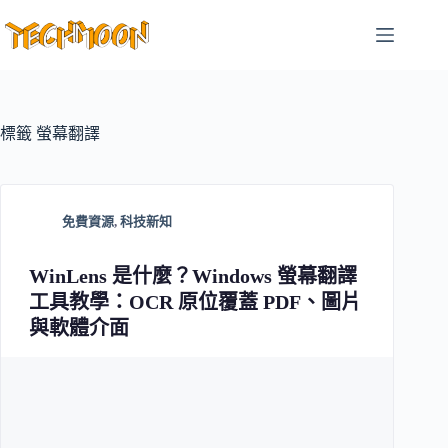
跳
至
主
要
內
容
標籤
螢幕翻譯
免費資源
,
科技新知
WinLens 是什麼？Windows 螢幕翻譯
工具教學：OCR 原位覆蓋 PDF、圖片
與軟體介面