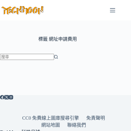
跳
至
主
要
內
容
標籤
網址申請費用
找
不
到
符
合
條
件
的
CC0 免費線上圖庫搜尋引擎
免責聲明
結
網站地圖
聯絡我們
果