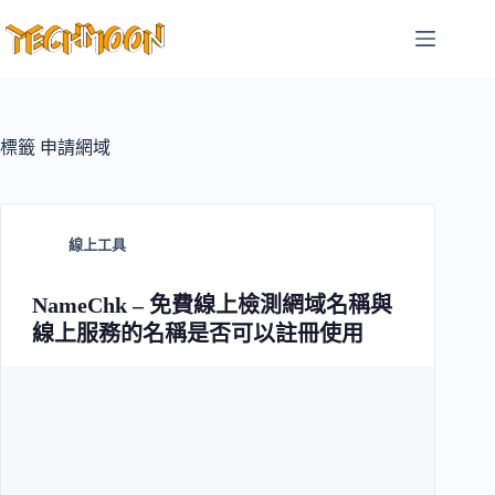
跳
至
主
要
內
容
標籤
申請網域
線上工具
NameChk – 免費線上檢測網域名稱與
線上服務的名稱是否可以註冊使用