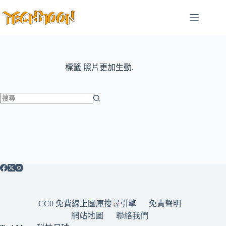
跳
至
主
要
內
容
標籤
照片更加生動.
找
不
到
符
合
條
件
的
CC0 免費線上圖庫搜尋引擎
免責聲明
結
網站地圖
聯絡我們
果