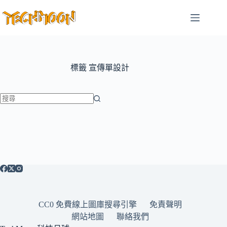
跳
至
主
要
內
容
標籤
宣傳單設計
找
不
到
符
合
條
件
的
CC0 免費線上圖庫搜尋引擎
免責聲明
結
網站地圖
聯絡我們
果