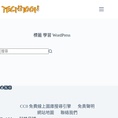
跳
至
主
要
內
容
標籤
學習 WordPress
找
不
到
符
合
條
件
的
CC0 免費線上圖庫搜尋引擎
免責聲明
結
網站地圖
聯絡我們
果