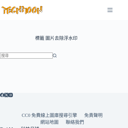
跳
至
主
要
內
容
標籤
圖片去除浮水印
找
不
到
符
合
條
件
的
CC0 免費線上圖庫搜尋引擎
免責聲明
結
網站地圖
聯絡我們
果