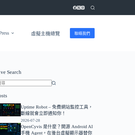
ress
聯絡我們
虛擬主機總覽
ive Search
找
osts
不
到
Uptime Robot – 免費網站監控工具，
符
斷線就會立即通知你！
合
2026-07-28
條
OpenCyvis 是什麼？開源 Android AI
手機 Agent，在後台虛擬顯示器替你
件