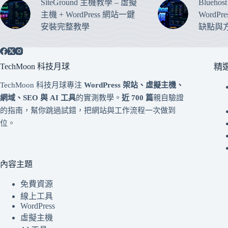
SiteGround 主機教學 – 虛擬
Blueho
主機 + WordPress 網站一鍵
WordP
安裝完整教學
缺點與
TechMoon 科技月球
精
TechMoon 科技月球專注
WordPress 架站、虛擬主機、
網域、SEO 與 AI 工具
的實測教學。
近 700 篇
親自驗證
的指南，幫你跳過試錯，把網站與工作流程一次做到
位。
內容主題
免費資源
線上工具
WordPress
虛擬主機