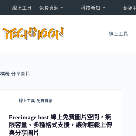
跳
線上工具
免費資源
科技新知
虛擬
至
主
要
內
線上工具
容
標籤
分享圖片
線上工具
,
免費資源
Freeimage host 線上免費圖片空間，無
限容量、多種格式支援，讓你輕鬆上傳
與分享圖片