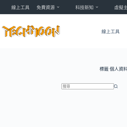
跳
線上工具
免費資源
科技新知
虛擬
至
主
要
內
線上工具
容
標籤
個人資
找
不
到
符
合
條