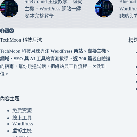
SiteGround 主機教學 – 虛擬
Blueho
主機 + WordPress 網站一鍵
WordP
安裝完整教學
缺點與
TechMoon 科技月球
精
TechMoon 科技月球專注
WordPress 架站、虛擬主機、
網域、SEO 與 AI 工具
的實測教學。
近 700 篇
親自驗證
的指南，幫你跳過試錯，把網站與工作流程一次做到
位。
內容主題
免費資源
線上工具
WordPress
虛擬主機