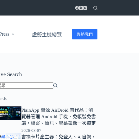
ress
聯絡我們
虛擬主機總覽
ive Search
找
osts
不
到
PlainApp 開源 AirDroid 替代品：瀏
符
覽器管理 Android 手機，免帳號免雲
合
端，檔案、簡訊、螢幕鏡像一次搞定
條
2026-08-07
書摘卡片產生器：免登入、可自架，
件