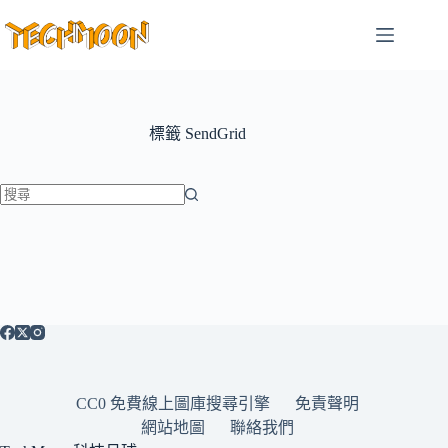
跳
至
主
要
內
容
標籤
SendGrid
找
不
到
符
合
條
件
的
CC0 免費線上圖庫搜尋引擎
免責聲明
結
網站地圖
聯絡我們
果