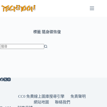
跳
至
主
要
內
容
標籤
隨身碟恢復
找
不
到
符
合
條
件
的
CC0 免費線上圖庫搜尋引擎
免責聲明
結
網站地圖
聯絡我們
果