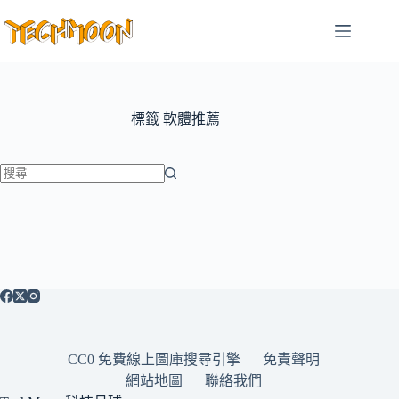
跳
至
主
要
內
容
標籤
軟體推薦
找
不
到
符
合
條
件
的
CC0 免費線上圖庫搜尋引擎
免責聲明
結
網站地圖
聯絡我們
果