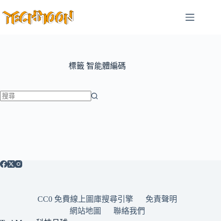
跳
至
主
要
內
容
標籤
智能體編碼
找
不
到
符
合
條
件
的
CC0 免費線上圖庫搜尋引擎
免責聲明
結
網站地圖
聯絡我們
果