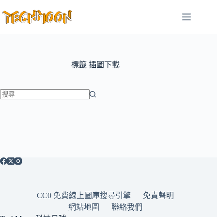
跳
至
主
要
內
容
標籤
插圖下載
找
不
到
符
合
條
件
的
CC0 免費線上圖庫搜尋引擎
免責聲明
結
網站地圖
聯絡我們
果