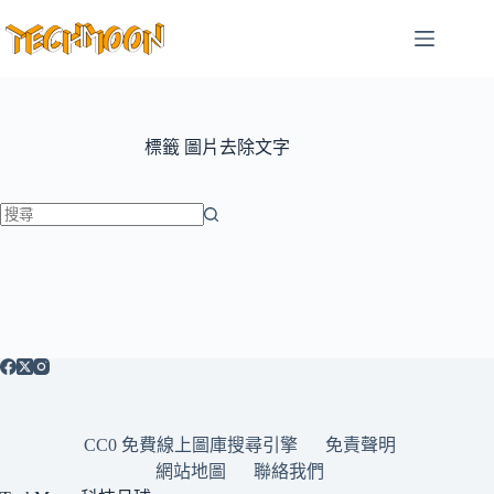
跳
至
主
要
內
容
標籤
圖片去除文字
找
不
到
符
合
條
件
的
CC0 免費線上圖庫搜尋引擎
免責聲明
結
網站地圖
聯絡我們
果