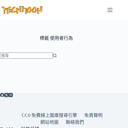
跳
至
主
要
內
容
標籤
使用者行為
找
不
到
符
合
條
件
的
CC0 免費線上圖庫搜尋引擎
免責聲明
結
網站地圖
聯絡我們
果