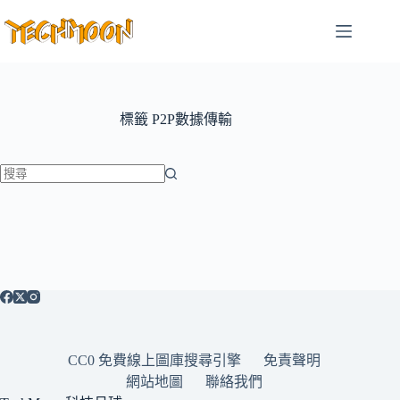
跳
至
主
要
內
容
標籤
P2P數據傳輸
找
不
到
符
合
條
件
的
CC0 免費線上圖庫搜尋引擎
免責聲明
結
網站地圖
聯絡我們
果